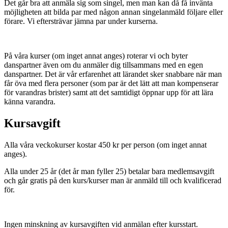
Det går bra att anmäla sig som singel, men man kan då få invänta
möjligheten att bilda par med någon annan singelanmäld följare eller
förare. Vi eftersträvar jämna par under kurserna.
På våra kurser (om inget annat anges) roterar vi och byter
danspartner även om du anmäler dig tillsammans med en egen
danspartner. Det är vår erfarenhet att lärandet sker snabbare när man
får öva med flera personer (som par är det lätt att man kompenserar
för varandras brister) samt att det samtidigt öppnar upp för att lära
känna varandra.
Kursavgift
Alla våra veckokurser kostar 450 kr per person (om inget annat
anges).
Alla under 25 år (det år man fyller 25) betalar bara medlemsavgift
och går gratis på den kurs/kurser man är anmäld till och kvalificerad
för.
Ingen minskning av kursavgiften vid anmälan efter kursstart.